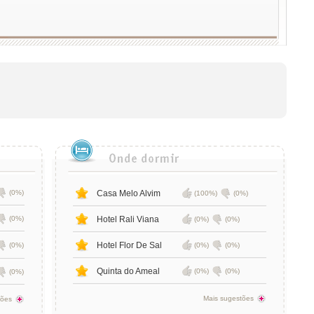
(0%)
Casa Melo Alvim
(100%)
(0%)
(0%)
Hotel Rali Viana
(0%)
(0%)
Hotel Flor De Sal
(0%)
(0%)
(0%)
Quinta do Ameal
(0%)
(0%)
(0%)
Mais sugestões
tões