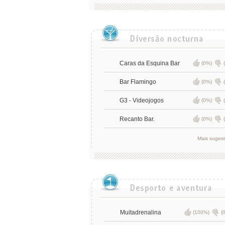
Caras da Esquina Bar
(0%)
Bar Flamingo
(0%)
G3 - Videojogos
(0%)
Recanto Bar.
(0%)
Mais suges
Muitadrenalina
(100%)
(