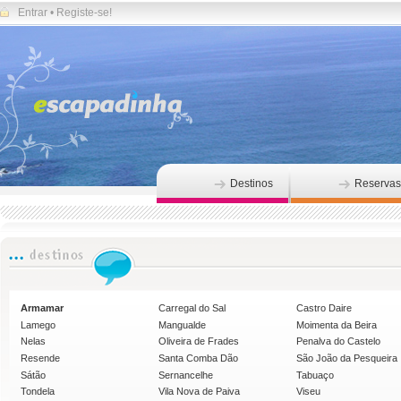
Entrar
•
Registe-se!
Destinos
Reservas
Armamar
Carregal do Sal
Castro Daire
Lamego
Mangualde
Moimenta da Beira
Nelas
Oliveira de Frades
Penalva do Castelo
Resende
Santa Comba Dão
São João da Pesqueira
Sátão
Sernancelhe
Tabuaço
Tondela
Vila Nova de Paiva
Viseu