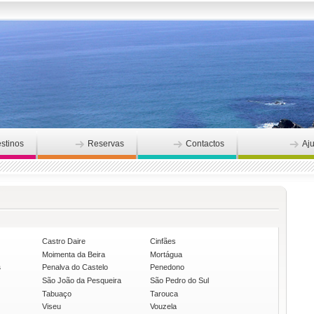
stinos
Reservas
Contactos
Aj
Castro Daire
Cinfães
Moimenta da Beira
Mortágua
s
Penalva do Castelo
Penedono
São João da Pesqueira
São Pedro do Sul
Tabuaço
Tarouca
Viseu
Vouzela