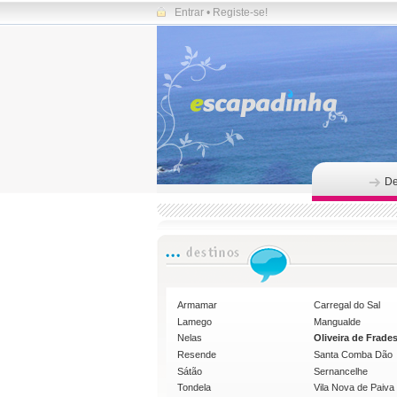
Entrar
•
Registe-se!
De
Armamar
Carregal do Sal
Lamego
Mangualde
Nelas
Oliveira de Frade
Resende
Santa Comba Dão
Sátão
Sernancelhe
Tondela
Vila Nova de Paiva