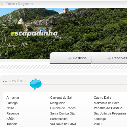
Entrar
•
Registe-se!
Destinos
Reservas
Armamar
Carregal do Sal
Castro Daire
Lamego
Mangualde
Moimenta da Beira
Nelas
Oliveira de Frades
Penalva do Castelo
Resende
Santa Comba Dão
São João da Pesqueira
Sátão
Sernancelhe
Tabuaço
Tondela
Vila Nova de Paiva
Viseu