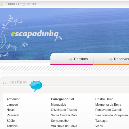
Entrar
•
Registe-se!
Destinos
Reservas
Armamar
Carregal do Sal
Castro Daire
Lamego
Mangualde
Moimenta da Beira
Nelas
Oliveira de Frades
Penalva do Castelo
Resende
Santa Comba Dão
São João da Pesqueira
Sátão
Sernancelhe
Tabuaço
Tondela
Vila Nova de Paiva
Viseu