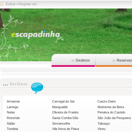
Entrar
•
Registe-se!
Destinos
Reservas
Armamar
Carregal do Sal
Castro Daire
Lamego
Mangualde
Moimenta da Beira
Nelas
Oliveira de Frades
Penalva do Castelo
Resende
Santa Comba Dão
São João da Pesqueira
Sátão
Sernancelhe
Tabuaço
Tondela
Vila Nova de Paiva
Viseu