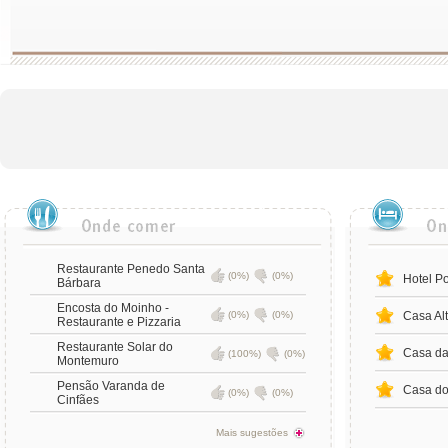
Restaurante Penedo Santa
(0%)
(0%)
Hotel Po
Bárbara
Encosta do Moinho -
(0%)
(0%)
Casa Al
Restaurante e Pizzaria
Restaurante Solar do
Casa da
(100%)
(0%)
Montemuro
Pensão Varanda de
Casa do
(0%)
(0%)
Cinfães
Mais sugestões