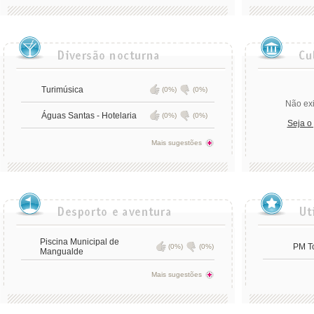
Turimúsica
(0%)
(0%)
Não exi
Águas Santas - Hotelaria
(0%)
(0%)
Seja o
Mais sugestões
Piscina Municipal de
PM T
(0%)
(0%)
Mangualde
Mais sugestões