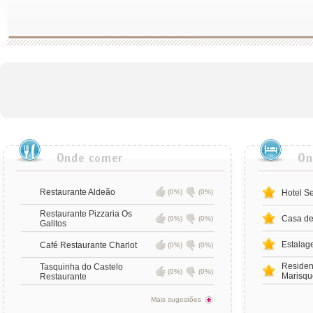
Restaurante Aldeão
(0%)
(0%)
Hotel S
Restaurante Pizzaria Os
Casa de
(0%)
(0%)
Galitos
Estalag
Café Restaurante Charlot
(0%)
(0%)
Residen
Tasquinha do Castelo
(0%)
(0%)
Marisqu
Restaurante
Mais sugestões