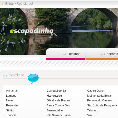
Entrar
•
Registe-se!
Destinos
Reservas
Armamar
Carregal do Sal
Castro Daire
Lamego
Mangualde
Moimenta da Beira
Nelas
Oliveira de Frades
Penalva do Castelo
Resende
Santa Comba Dão
São João da Pesqueira
Sátão
Sernancelhe
Tabuaço
Tondela
Vila Nova de Paiva
Viseu