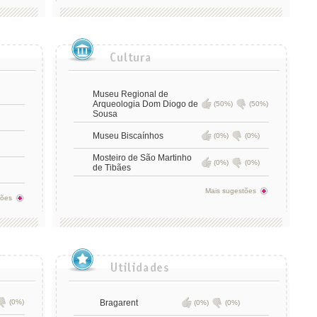
Museu Regional de
Arqueologia Dom Diogo de
(50%)
(50%)
Sousa
Museu Biscaínhos
(0%)
(0%)
Mosteiro de São Martinho
(0%)
(0%)
de Tibães
Mais sugestões
tões
(0%)
Bragarent
(0%)
(0%)