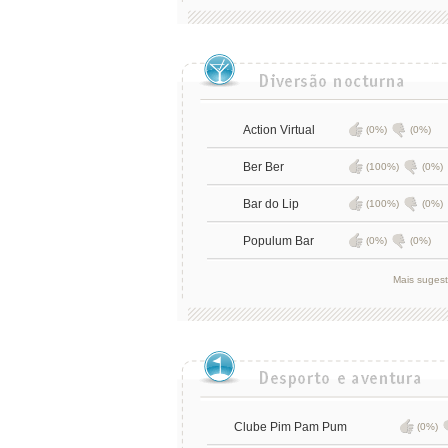
Action Virtual
(0%)
(0%)
Ber Ber
(100%)
(0%)
Bar do Lip
(100%)
(0%)
Populum Bar
(0%)
(0%)
Mais suges
Clube Pim Pam Pum
(0%)