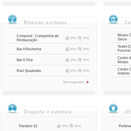
Museu D
Comprest - Companhia de
(0%)
(0%)
Sacra
Restauração
Teatro E
Bar A Rochinha
(0%)
(0%)
Funchal
Centro d
Bar A Tina
(0%)
(0%)
Mudas
Centro C
Raiz Quadrada
(0%)
(0%)
António
Mais sugestões
Paralelo 32
Portima
(0%)
(0%)