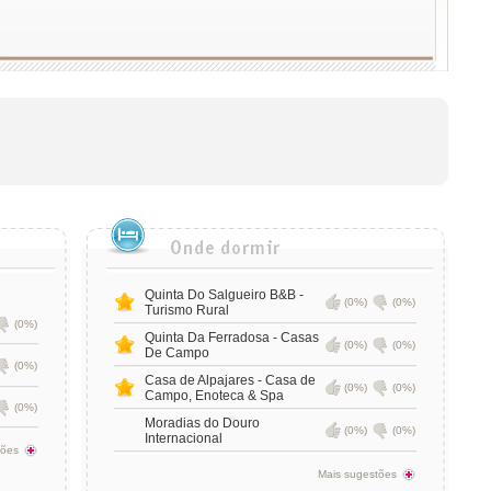
Quinta Do Salgueiro B&B -
(0%)
(0%)
Turismo Rural
(0%)
Quinta Da Ferradosa - Casas
(0%)
(0%)
De Campo
(0%)
Casa de Alpajares - Casa de
(0%)
(0%)
Campo, Enoteca & Spa
(0%)
Moradias do Douro
(0%)
(0%)
Internacional
tões
Mais sugestões