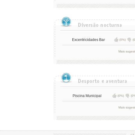
Excentricidades Bar
(0%)
(
Mais suges
Piscina Municipal
(0%)
(0
Mais suges