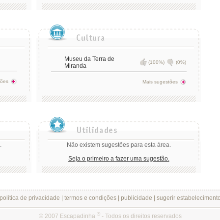
Museu da Terra de
(100%)
(0%)
Miranda
tões
Mais sugestões
.
Não existem sugestões para esta área.
Seja o primeiro a fazer uma sugestão.
política de privacidade
|
termos e condições
|
publicidade
|
sugerir estabeleciment
®
© 2007 Escapadinha
- Todos os direitos reservados