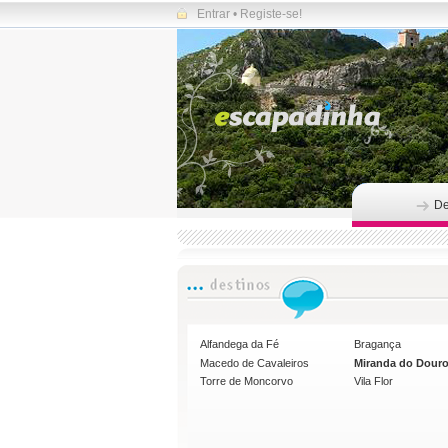
Entrar
•
Registe-se!
De
Alfandega da Fé
Bragança
Macedo de Cavaleiros
Miranda do Dour
Torre de Moncorvo
Vila Flor