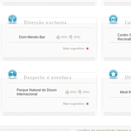
Centro S
Dom Mendo Bar
(0%)
(0%)
Recreat
Mais sugestões
Parque Natural do Douro
Ideal 
(0%)
(0%)
Internacional
Mais sugestões
.:: |
política de privacidade
|
termos 