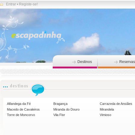
Entrar
•
Registe-se!
Destinos
Reservas
Alfandega da Fé
Bragança
Carrazeda de Ansiães
Macedo de Cavaleiros
Miranda do Douro
Mirandela
Torre de Moncorvo
Vila Flor
Vimioso