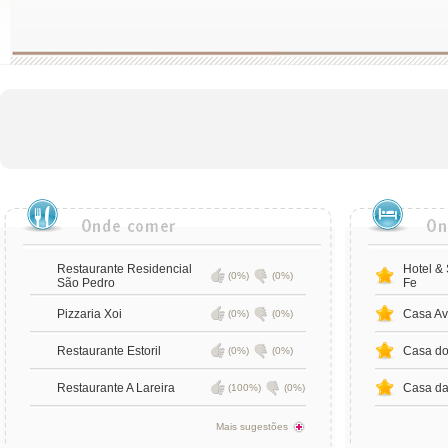
Restaurante Residencial
Hotel &
(0%)
(0%)
São Pedro
Fe
Pizzaria Xoi
Casa Av
(0%)
(0%)
Restaurante Estoril
Casa do
(0%)
(0%)
Restaurante A Lareira
Casa da
(100%)
(0%)
Mais sugestões