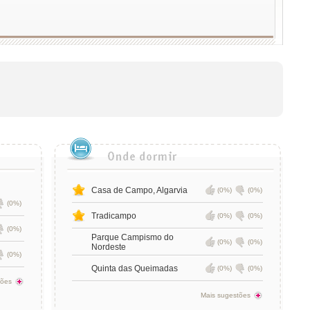
Casa de Campo, Algarvia
(0%)
(0%)
(0%)
Tradicampo
(0%)
(0%)
(0%)
Parque Campismo do
(0%)
(0%)
Nordeste
(0%)
Quinta das Queimadas
(0%)
(0%)
tões
Mais sugestões