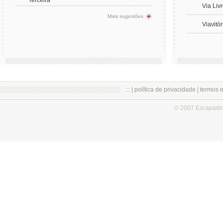
Terceira
Via Liv
Mais sugestões
Viavitór
.:: |
política de privacidade
|
termos 
© 2007 Escapadi