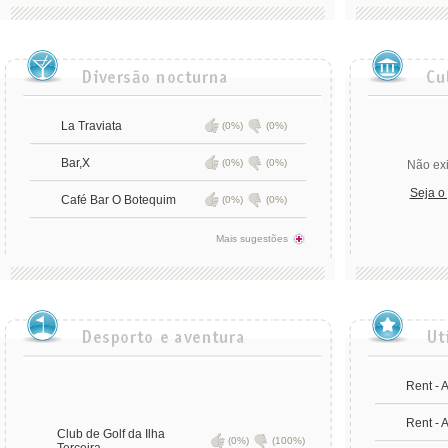
La Traviata
(0%)
(0%)
Bar,X
(0%)
(0%)
Não exi
Seja o
Café Bar O Botequim
(0%)
(0%)
Mais sugestões
Rent - 
Rent - 
Club de Golf da Ilha
(0%)
(100%)