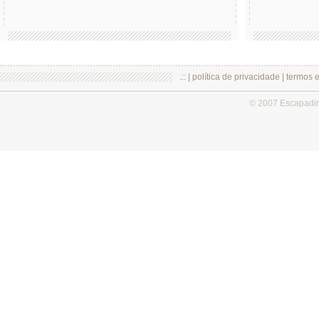
.:: |
política de privacidade
|
termos 
© 2007 Escapadi