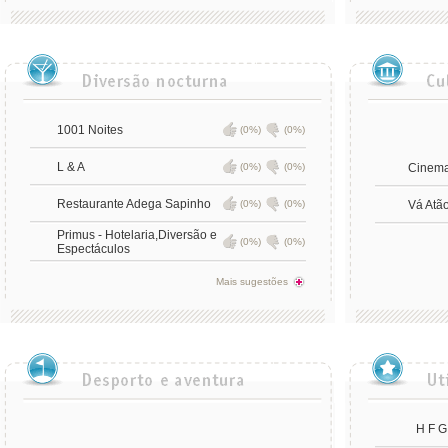
1001 Noites
(0%)
(0%)
L & A
(0%)
(0%)
Cinema
Restaurante Adega Sapinho
(0%)
(0%)
Vá Atã
Primus - Hotelaria,Diversão e
(0%)
(0%)
Espectáculos
Mais sugestões
H F G