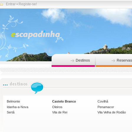
Entrar
•
Registe-se!
Destinos
Reservas
Belmonte
Castelo Branco
Covilhã
Idanha-a-Nova
Oleiros
Penamacor
Sertã
Vila de Rei
Vila Velha de Rodão