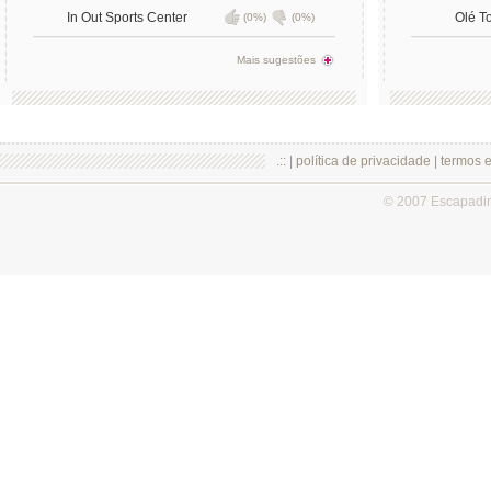
In Out Sports Center
Olé T
(0%)
(0%)
Mais sugestões
.:: |
política de privacidade
|
termos 
© 2007 Escapadi