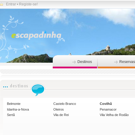
Entrar
•
Registe-se!
Destinos
Reservas
Belmonte
Castelo Branco
Covilhã
Idanha-a-Nova
Oleiros
Penamacor
Sertã
Vila de Rei
Vila Velha de Rodão