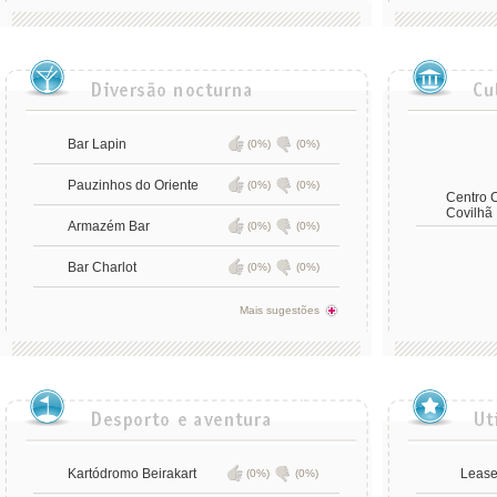
Bar Lapin
(0%)
(0%)
Pauzinhos do Oriente
(0%)
(0%)
Centro C
Covilhã
Armazém Bar
(0%)
(0%)
Bar Charlot
(0%)
(0%)
Mais sugestões
Kartódromo Beirakart
Lease
(0%)
(0%)