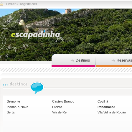
Entrar
•
Registe-se!
Destinos
Reservas
Belmonte
Castelo Branco
Covilhã
Idanha-a-Nova
Oleiros
Penamacor
Sertã
Vila de Rei
Vila Velha de Rodão