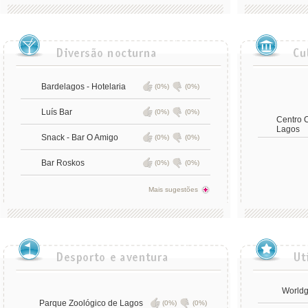
Bardelagos - Hotelaria
(0%)
(0%)
Luís Bar
(0%)
(0%)
Centro C
Lagos
Snack - Bar O Amigo
(0%)
(0%)
Bar Roskos
(0%)
(0%)
Mais sugestões
Worldg
Parque Zoológico de Lagos
(0%)
(0%)