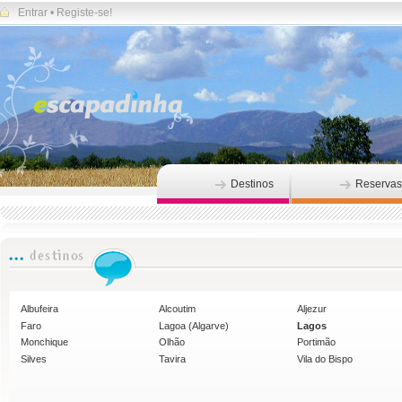
Entrar
•
Registe-se!
Destinos
Reservas
Albufeira
Alcoutim
Aljezur
Faro
Lagoa (Algarve)
Lagos
Monchique
Olhão
Portimão
Silves
Tavira
Vila do Bispo