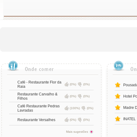
Café - Restaurante Flor da
(0%)
(0%)
Pousada
Raia
Restaurante Carvalho &
Hotel P
(0%)
(0%)
Filhos
Café Restaurante Pedras
Madre D
(100%)
(0%)
Lavradas
INATEL 
Restaurante Versalhes
(0%)
(0%)
Mais sugestões