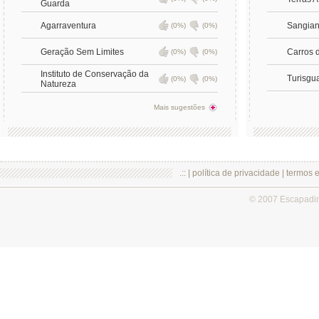
Guarda
Agarraventura
Sangia
(0%)
(0%)
Geração Sem Limites
Carros 
(0%)
(0%)
Instituto de Conservação da
Turisgu
(0%)
(0%)
Natureza
Mais sugestões
.:: |
política de privacidade
|
termos 
© 2007 Escapadi