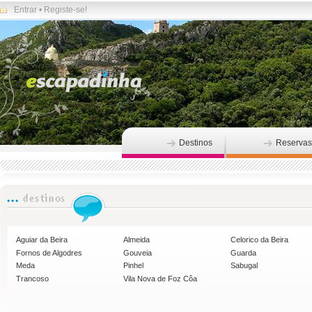
Entrar
•
Registe-se!
Destinos
Reservas
Aguiar da Beira
Almeida
Celorico da Beira
Fornos de Algodres
Gouveia
Guarda
Meda
Pinhel
Sabugal
Trancoso
Vila Nova de Foz Côa