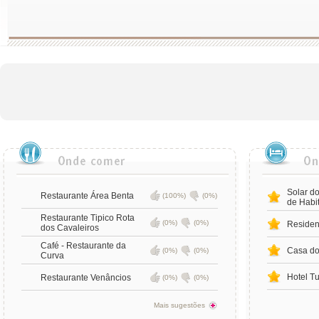
Solar do
Restaurante Área Benta
(100%)
(0%)
de Habi
Restaurante Tipico Rota
(0%)
(0%)
Residen
dos Cavaleiros
Café - Restaurante da
Casa do
(0%)
(0%)
Curva
Hotel T
Restaurante Venâncios
(0%)
(0%)
Mais sugestões