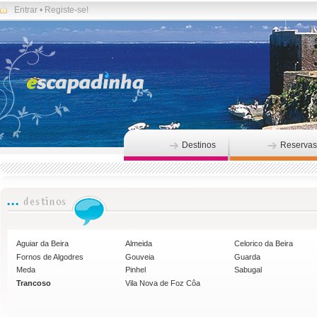
Entrar
•
Registe-se!
Destinos
Reservas
Aguiar da Beira
Almeida
Celorico da Beira
Fornos de Algodres
Gouveia
Guarda
Meda
Pinhel
Sabugal
Trancoso
Vila Nova de Foz Côa