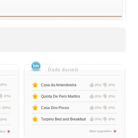
(0%)
Casa da Amendoeira
(0%)
(0%)
(0%)
Quinta De Pero Martins
(0%)
(0%)
Casa Dos Pocos
(50%)
(0%)
(0%)
Turpino Bed and Breakfast
(0%)
(0%)
(0%)
Mais sugestões
tões