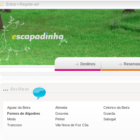
Entrar
•
Registe-se!
Destinos
Reservas
Aguiar da Beira
Almeida
Celorico da Beira
Fornos de Algodres
Gouveia
Guarda
Meda
Pinhel
Sabugal
Trancoso
Vila Nova de Foz Côa