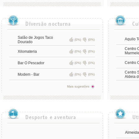
Salão de Jogos Taco
Aquilo 
(0%)
(0%)
Dourado
Centro C
Xilomateria
(0%)
(0%)
Marmele
Centro C
Bar O Pescador
(0%)
(0%)
Centro S
Modem - Bar
(0%)
(0%)
Aldeia d
Mais sugestões
Almeida