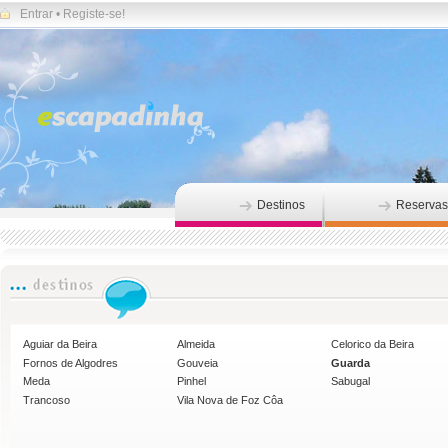
Entrar
•
Registe-se!
Destinos
Reservas
Aguiar da Beira
Almeida
Celorico da Beira
Fornos de Algodres
Gouveia
Guarda
Meda
Pinhel
Sabugal
Trancoso
Vila Nova de Foz Côa