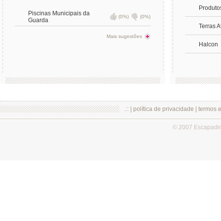
Produto
Piscinas Municipais da
(0%)
(0%)
Guarda
Terras 
Mais sugestões
Halcon
.:: |
política de privacidade
|
termos 
© 2007 Escapadi