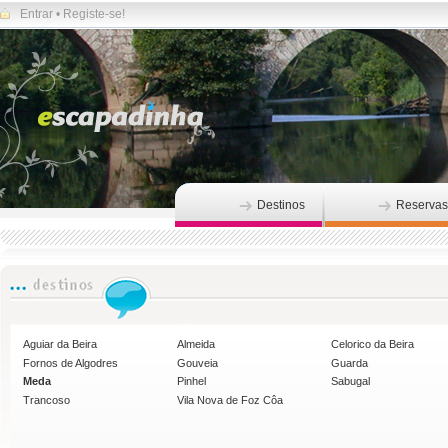
Entrar
•
Registe-se!
Destinos
Reservas
Aguiar da Beira
Almeida
Celorico da Beira
Fornos de Algodres
Gouveia
Guarda
Meda
Pinhel
Sabugal
Trancoso
Vila Nova de Foz Côa